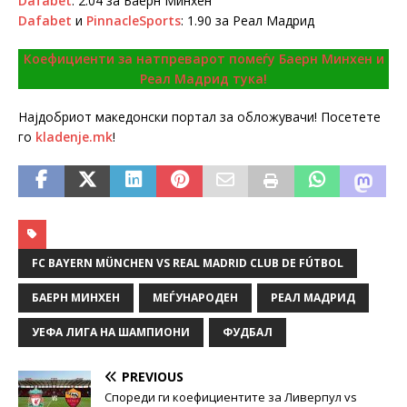
Dafabet
: 2.04 за Баерн Минхен
Dafabet
и
PinnacleSports
: 1.90 за Реал Мадрид
Коефициенти за натпреварот помеѓу Баерн Минхен и
Реал Мадрид тука!
Најдобриот македонски портал за обложувачи! Посетете
го
kladenje.mk
!
FC BAYERN MÜNCHEN VS REAL MADRID CLUB DE FÚTBOL
БАЕРН МИНХЕН
МЕЃУНАРОДЕН
РЕАЛ МАДРИД
УЕФА ЛИГА НА ШАМПИОНИ
ФУДБАЛ
PREVIOUS
Спореди ги коефициентите за Ливерпул vs