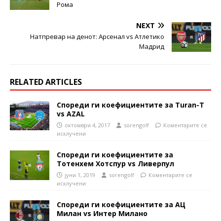
Рома
NEXT
Натпревар на денот: Арсенал vs Атлетико
Мадрид
RELATED ARTICLES
Спореди ги коефициентите за Turan-T
vs AZAL
октомври 4, 2017
sorengolf
Коментарите се
исклучени
Спореди ги коефициентите за
Тотенхем Хотспур vs Ливерпул
јуни 1, 2019
sorengolf
Коментарите се
исклучени
Спореди ги коефициентите за АЦ
Милан vs Интер Милано