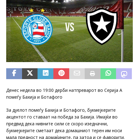
Денес недела во 19:00 дерби натпреварот во Серија А
помеѓу Бахија и Ботафого
За дуелот помеѓу Бахија и Ботафого, букмејкерите
акцентот го ставаат на победа за Бахија. Имајќи во
предвид дека нивните сили се скоро изедначни,
букмејкерите сметаат дека домашниот терен им носи
мала предност на домаќините, па затоа и се фаворити.