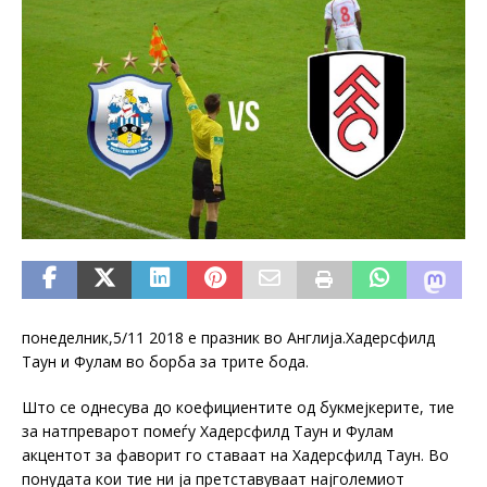
понеделник,5/11 2018 е празник во Англија.Хадерсфилд
Таун и Фулам во борба за трите бода.
Што се однесува до коефициентите од букмејкерите, тие
за натпреварот помеѓу Хадерсфилд Таун и Фулам
акцентот за фаворит го ставаат на Хадерсфилд Таун. Во
понудата кои тие ни ја претставуваат најголемиот