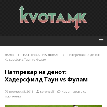
HOME
НАТПРЕВАР НА ДЕНОТ
Натпревар на денот:
Хадерсфилд Таун vs Фулам
Натпревар на денот:
Хадерсфилд Таун vs Фулам
ноември 5, 2018
sorengolf
Коментарите се
исклучени