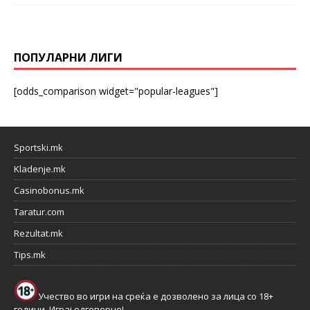
ПОПУЛАРНИ ЛИГИ
[odds_comparison widget="popular-leagues"]
Sportski.mk
Kladenje.mk
Casinobonus.mk
Taratur.com
Rezultat.mk
Tips.mk
Учество во игри на среќа е дозволено за лица со 18+
години. Играј одговорно!