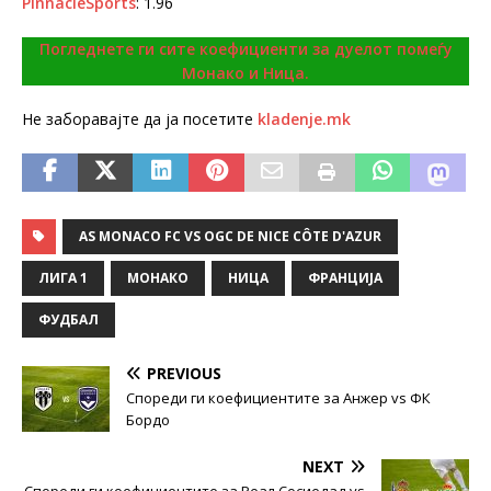
PinnacleSports
: 1.96
Погледнете ги сите коефициенти за дуелот помеѓу
Монако и Ница.
Не заборавајте да ја посетите
kladenje.mk
AS MONACO FC VS OGC DE NICE CÔTE D'AZUR
ЛИГА 1
МОНАКО
НИЦА
ФРАНЦИЈА
ФУДБАЛ
PREVIOUS
Спореди ги коефициентите за Анжер vs ФК
Бордо
NEXT