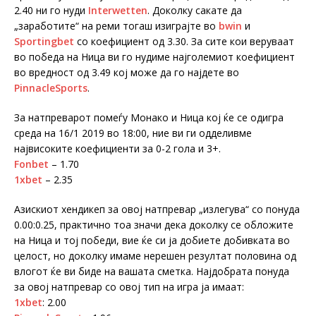
2.40 ни го нуди
Interwetten
. Доколку сакате да
„заработите“ на реми тогаш изиграјте во
bwin
и
Sportingbet
со коефициент од 3.30. За сите кои веруваат
во победа на Ница ви го нудиме најголемиот коефициент
во вредност од 3.49 кој може да го најдете во
PinnacleSports
.
За натпреварот помеѓу Монако и Ница кој ќе се одигра
среда на 16/1 2019 во 18:00, ние ви ги одделивме
највисоките коефициенти за 0-2 гола и 3+.
Fonbet
– 1.70
1xbet
– 2.35
Азискиот хендикеп за овој натпревар „излегува“ со понуда
0.00:0.25, практично тоа значи дека доколку се обложите
на Ница и тој победи, вие ќе си ја добиете добивката во
целост, но доколку имаме нерешен резултат половина од
влогот ќе ви биде на вашата сметка. Најдобрата понуда
за овој натпревар со овој тип на игра ја имаат:
1xbet
: 2.00