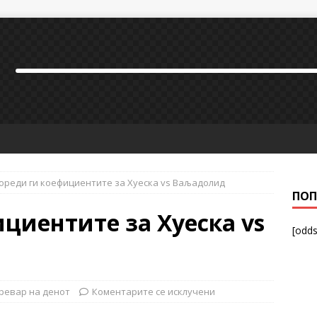
ореди ги коефициентите за Хуеска vs Ваљадолид
ПОП
циентите за Хуеска vs
[odds
ревар на денот
Коментарите се исклучени