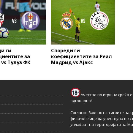
и ги
Спореди ги
циентите за
коефициентите за Реал
 vs Тулуз ФК
Мадрид vs Ајакс
Учество во игри на среќа е
одговорно!
Согласно Законот за игрите на с
физичко лице да учествува во ст
уплаќаат на територијата на Ма