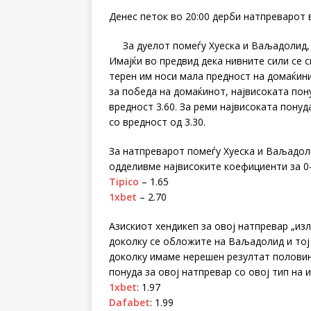
Денес петок во 20:00 дерби натпреварот 
За дуелот помеѓу Хуеска и Ваљадолид, 
Имајќи во предвид дека нивните сили се 
терен им носи мала предност на домаќини
за победа на домаќинот, највисоката пон
вредност 3.60. За реми највисоката понуд
со вредност од 3.30.
За натпреварот помеѓу Хуеска и Ваљадолид 
одделивме највисоките коефициенти за 0-
Tipico
– 1.65
1xbet
– 2.70
Азискиот хендикеп за овој натпревар „изл
доколку се обложите на Ваљадолид и тој 
доколку имаме нерешен резултат половин
понуда за овој натпревар со овој тип на и
1xbet
: 1.97
Dafabet
: 1.99