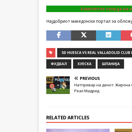
Комплетна понуда на к
Најдобриот македонски портал за облож
SD HUESCA VS REAL VALLADOLID CLUB
ФУДБАЛ
ХУЕСКА
ШПАНИЈА
PREVIOUS
Натпревар на денот: Жирона 
Реал Мадрид
RELATED ARTICLES