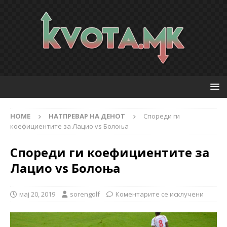
HOME
НАТПРЕВАР НА ДЕНОТ
Спореди ги
коефициентите за Лацио vs Болоња
Спореди ги коефициентите за
Лацио vs Болоња
мај 20, 2019
sorengolf
Коментарите се исклучени