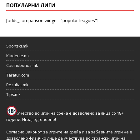
ПОПУЛАРНИ ЛИГИ
[odds_comparison widget="popular-leagues"]
Sportski.mk
Kladenje.mk
Casinobonus.mk
Taratur.com
Rezultat.mk
Tips.mk
Учество во игри на среќа е дозволено за лица со 18+
години. Играј одговорно!
Согласно Законот за игрите на среќа и за забавните игри не е
дозволено физичко лице да учествува во странски игри на