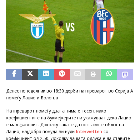
Денес понеделник во 18:30 дерби натпреварот во Серија А
помеѓу Лацио и Болоња
Натпреварот помеѓу двата тима е тесен, иако
коефициентите на букмејкерите ни укажуваат дека Лацио
е мал фаворит. Доколку сакате да поставите облог на
Лацио, најдобра понуда ви нуди
Interwetten
со
коефициент од 2.50. Доколку вашата одлука е да ставите