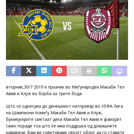
вторник,30/7 2019 е празник во Меѓународен.Макаби Тел
Авив и Клуж во борба за трите бода.
Што се однесува до денешниот натпревар во УЕФА Лига
на Шампиони помеѓу Макаби Тел Авив и Клуж,
букмејкерите сметаат дека Макаби Тел Авив е фаворит
само поради тоа што ќе има поддршка од домашните
навивачи. Вам ве советуваме својот облог да го ставите