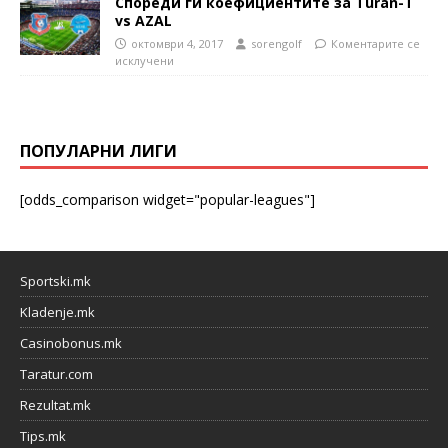
Спореди ги коефициентите за Turan-T
vs AZAL
октомври 4, 2017
sorengolf
Коментарите се
исклучени
ПОПУЛАРНИ ЛИГИ
[odds_comparison widget="popular-leagues"]
Sportski.mk
Kladenje.mk
Casinobonus.mk
Taratur.com
Rezultat.mk
Tips.mk