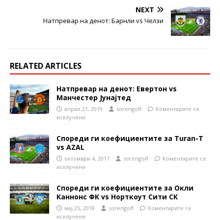
NEXT
Натпревар на денот: Барнли vs Челзи
RELATED ARTICLES
Натпревар на денот: Евертон vs
Манчестер Јунајтед
април 21, 2019
sorengolf
Коментарите се
исклучени
Спореди ги коефициентите за Turan-T
vs AZAL
октомври 4, 2017
sorengolf
Коментарите се
исклучени
Спореди ги коефициентите за Окли
Каннонс ФК vs Норткоут Сити СК
мај 25, 2018
sorengolf
Коментарите се
исклучени