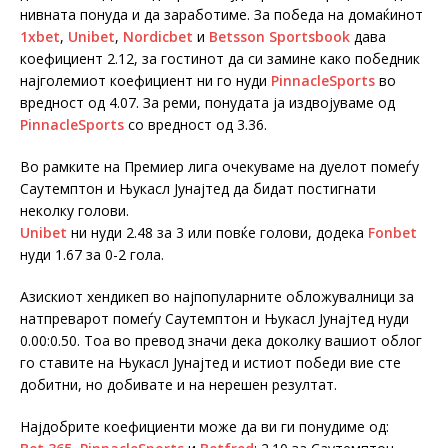
нивната понуда и да заработиме. За победа на домаќинот
1xbet
,
Unibet
,
Nordicbet
и
Betsson Sportsbook
дава
коефициент 2.12, за гостинот да си замине како победник
најголемиот коефициент ни го нуди
PinnacleSports
во
вредност од 4.07. За реми, понудата ја издвојуваме од
PinnacleSports
со вредност од 3.36.
Во рамките на Премиер лига очекуваме на дуелот помеѓу
Саутемптон и Њукасл Јунајтед да бидат постигнати
неколку голови.
Unibet
ни нуди 2.48 за 3 или повќе голови, додека
Fonbet
нуди 1.67 за 0-2 гола.
Азискиот хендикеп во најпопуларните обложувалници за
натпреварот помеѓу Саутемптон и Њукасл Јунајтед нуди
0.00:0.50. Тоа во превод значи дека доколку вашиот облог
го ставите на Њукасл Јунајтед и истиот победи вие сте
добитни, но добивате и на нерешен резултат.
Најдобрите коефициенти може да ви ги понудиме од: