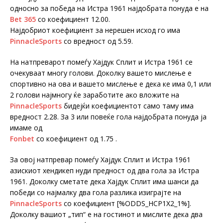
односно за победа на Истра 1961 најдобрата понуда е на
Bet 365
со коефициент 12.00.
Најдобриот коефициент за нерешен исход го има
PinnacleSports
со вредност од 5.59.
На натпреварот помеѓу Хајдук Сплит и Истра 1961 се
очекуваат многу голови. Доколку вашето мислење е
спортивно на ова и вашето мислење е дека ке има 0,1 или
2 голови најмногу ќе заработите ако вложите на
PinnacleSports
бидејќи коефициентот само таму има
вредност 2.28. За 3 или повеќе гола најдобрата понуда ја
имаме од
Fonbet
со коефициент од 1.75 .
За овој натпревар помеѓу Хајдук Сплит и Истра 1961
азискиот хендикеп нуди предност од два гола за Истра
1961. Доколку сметате дека Хајдук Сплит има шанси да
победи со најмалку два гола разлика изиграјте на
PinnacleSports
со коефициент [%ODDS_HCP1X2_1%].
Доколку вашиот „тип“ е на гостинот и мислите дека два