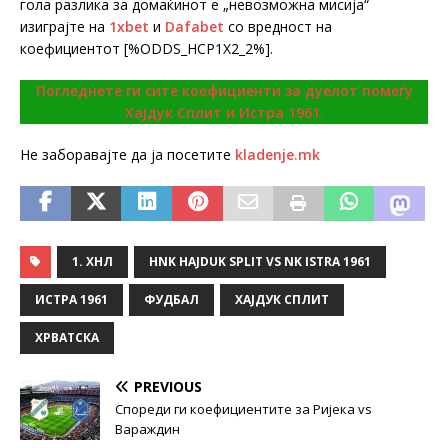
гола разлика за домаќинот е „невозможна мисија“
изиграјте на
1xbet
и
Dafabet
со вредност на
коефициентот [%ODDS_HCP1X2_2%].
Погледнете ги сите коефициенти за дуелот помеѓу
Хајдук Сплит и Истра 1961.
Не заборавајте да ја посетите
kladenje.mk
1. ХНЛ
HNK HAJDUK SPLIT VS NK ISTRA 1961
ИСТРА 1961
ФУДБАЛ
ХАЈДУК СПЛИТ
ХРВАТСКА
PREVIOUS
Спореди ги коефициентите за Ријека vs
Вараждин