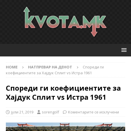
HOME
НАТПРЕВАР НА ДЕНОТ
Спореди ги
коефициентите за Хајдук Сплит vs Истра 1961
Спореди ги коефициентите за
Хајдук Сплит vs Истра 1961
јули 21, 2019
sorengolf
Коментарите се исклучени