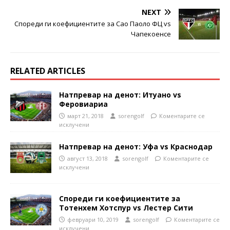
NEXT
Спореди ги коефициентите за Сао Паоло ФЦ vs
Чапекоенсе
RELATED ARTICLES
Натпревар на денот: Итуано vs
Феровиариа
март 21, 2018
sorengolf
Коментарите се
исклучени
Натпревар на денот: Уфа vs Краснодар
август 13, 2018
sorengolf
Коментарите се
исклучени
Спореди ги коефициентите за
Тотенхем Хотспур vs Лестер Сити
февруари 10, 2019
sorengolf
Коментарите се
исклучени