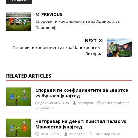
PREVIOUS
Спореди ги коефициентите за Адмира 2 vs
Парндорф
NEXT
Спореди ги коефициентите за Чапекоенсе vs
Виториа
RELATED ARTICLES
Спореди ги коефициентите за Евертон
vs Њукасл Јунајтед
декември 5, 2018
sorengolf
Коментарите се
исклучени
Натпревар на денот: Кристал Палас vs
Манчестер Јунајтед
март 5, 2018
sorengolf
Коментарите се