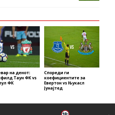
вар на денот:
Спореди ги
филд Таун ФК vs
коефициентите за
пул ФК
Евертон vs Њукасл
Јунајтед