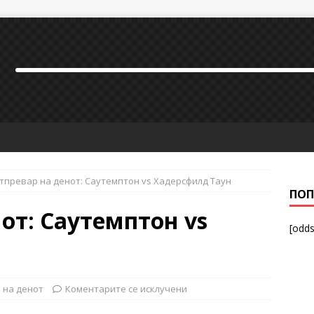
тпревар на денот: Саутемптон vs Хадерсфилд Таун
ПОП
от: Саутемптон vs
[odds
 на денот
Коментарите се исклучени