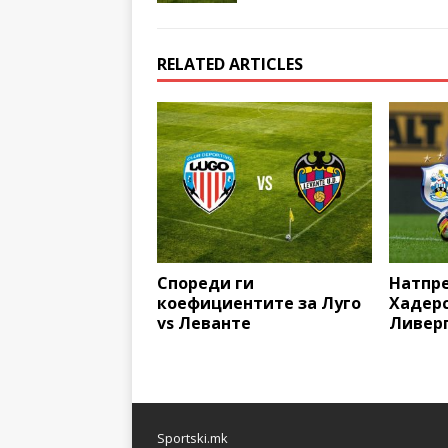
RELATED ARTICLES
Спореди ги
Натпре
коефициентите за Луго
Хадерс
vs Леванте
Ливер
Sportski.mk