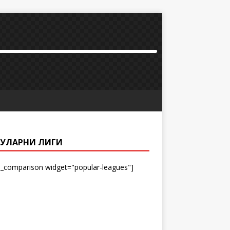
УЛАРНИ ЛИГИ
_comparison widget="popular-leagues"]