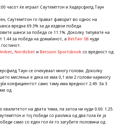
:00 часот ќе играат Саутемптон и Хадерсфилд Таун
ен, Саутемптон го прават фаворит во однос на
шанса вредна 69.3% за да издвои победа.
овите шанси за победа се 11.1%. Доколку типувате на
 1.44 за победа на домаќинот, а
Betfair SB
нуди
 гостинот.
Unibet
,
Nordicbet
и
Betsson Sportsbook
со вредност од
ерсфилд Таун се очекуваат многу голови. Доколку
ето мислење е дека ке има 0,1 или 2 голови најмногу
јќи коефициентот само таму има вредност 2.49. За 3
аме од
 квалитетот на двата тима, па затоа ни нуди 0.00: 1.25.
утемптон и тој победи со разлика од два гола ќе ја
обеди само со еден гол ќе го загубите половина од